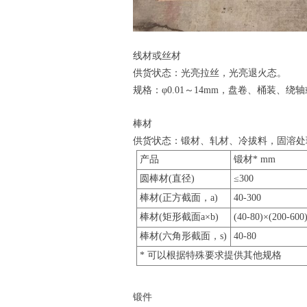
线材或丝材
供货状态：光亮拉丝，光亮退火态。
规格：
φ0.01～14mm，盘卷、桶装、
棒材
供货状态：锻材、轧材、冷拔料，固溶处
产品
锻材* mm
圆棒材(直径)
≤300
棒材(正方截面，a)
40-300
棒材(矩形截面a×b)
(40-80)×(200-600
棒材(六角形截面，s)
40-80
* 可以根据特殊要求提供其他规格
锻件