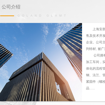
公司介绍
GOLAND GLAMT
上海安
售及技术开
企业。公司
列特材, 被
公司拥有成
加工车间，
体化的流程
钢、法兰、管
紧固件（螺栓
品......